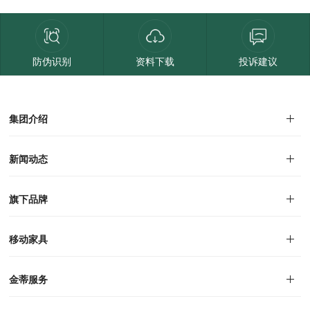
防伪识别
资料下载
投诉建议
集团介绍
集团介绍
企业文化
人才招聘
商学院
VR全景展厅
董事长介绍
新闻动态
对外公告
家居资讯
旗下品牌
品牌文化
荣誉资质
产品专利
电子画册
移动家具
迪尚
西瑞
洛斯
里奥
洛卡
美舍
新古典
纯美
金蒂服务